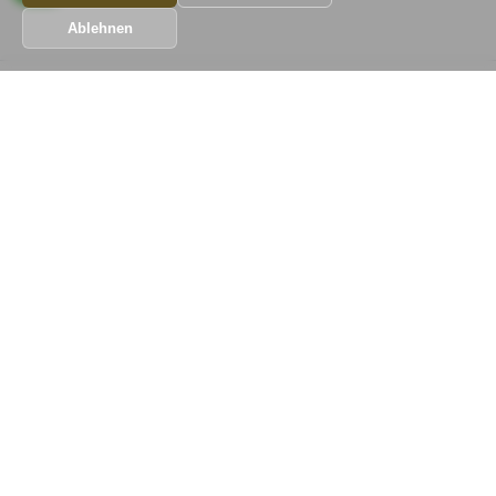
Ablehnen
Wir Bauen! Koordiniert, Preiswert
Schnelllinks
Home
Dienstleistungen
Galerie
Impressum
Kontakt