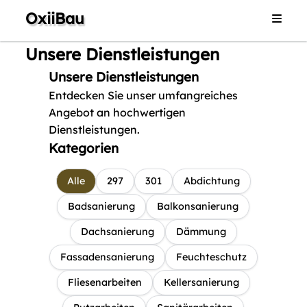
OxiiBau
Home
Unsere Dienstleistungen
Dienstleistungen
Unsere Dienstleistungen
Galerie
Entdecken Sie unser umfangreiches
Angebot an hochwertigen
Impressum
Dienstleistungen.
Kategorien
Kontakt
Alle
297
301
Abdichtung
Badsanierung
Balkonsanierung
Dachsanierung
Dämmung
Fassadensanierung
Feuchteschutz
Fliesenarbeiten
Kellersanierung