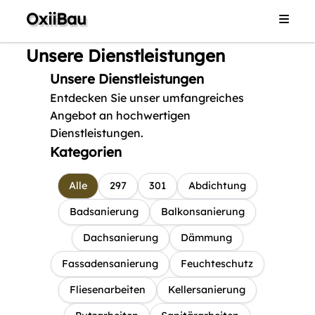
OxiiBau
Home
Unsere Dienstleistungen
Dienstleistungen
Unsere Dienstleistungen
Galerie
Entdecken Sie unser umfangreiches
Angebot an hochwertigen
Impressum
Dienstleistungen.
Kategorien
Kontakt
Alle
297
301
Abdichtung
Badsanierung
Balkonsanierung
Dachsanierung
Dämmung
Fassadensanierung
Feuchteschutz
Fliesenarbeiten
Kellersanierung