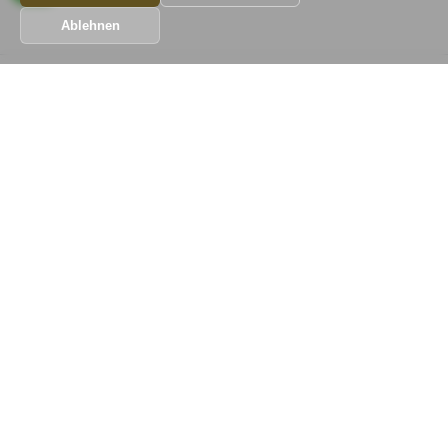
Ablehnen
Wir Bauen! Koordiniert, Preiswert
Schnelllinks
Home
Dienstleistungen
Galerie
Impressum
Kontakt